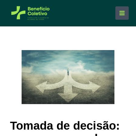
Ir
para
Main
o
conteúdo
Men
Tomada de decisão: