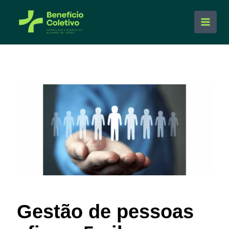
Ir
para
Main
o
conteúdo
Men
Gestão de pessoas