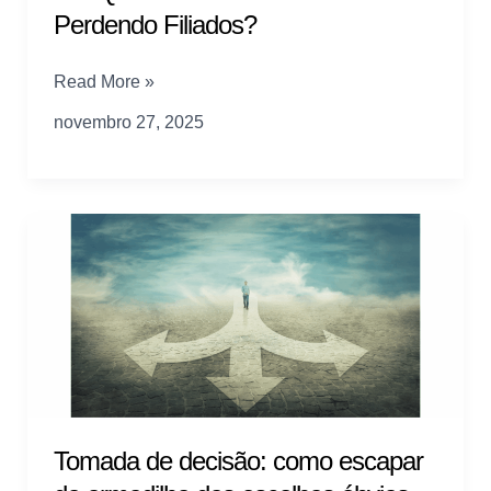
Perdendo Filiados?
Por
Read More »
Que
novembro 27, 2025
os
Sindicatos
Estão
Perdendo
Filiados?
Tomada de decisão: como escapar