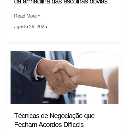
da armadilha das escolhas óbvias
Tomada
Read More »
de
agosto 26, 2025
decisão:
como
escapar
da
armadilha
das
escolhas
óbvias
Técnicas de Negociação que
Fecham Acordos Difíceis