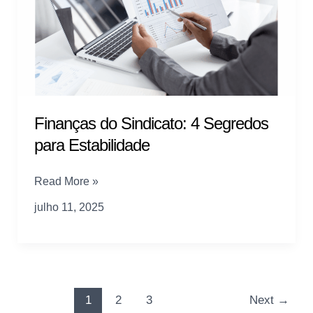
Aumentar
os
Resultados
Finanças do Sindicato: 4 Segredos
para Estabilidade
Finanças
Read More »
do
julho 11, 2025
Sindicato:
4
Segredos
para
Estabilidade
1
2
3
Next
→