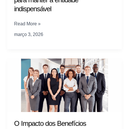
indispensável
Futuro
Read More »
do
março 3, 2026
sindicalismo:
O
que
líderes
visionários
estão
fazendo
para
manter
a
entidade
indispensável
O Impacto dos Benefícios