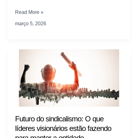
Reforma
Read More »
Tributária
março 5, 2026
2026:
O
que
muda
no
bolso
do
sindicato
e
da
base
Futuro do sindicalismo: O que
líderes visionários estão fazendo
para manter a entidade