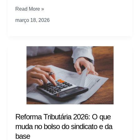
As
Read More »
3
março 18, 2026
ferramentas
que
vão
mudar
a
comunicação
com
a
base
em
2026
Reforma Tributária 2026: O que
muda no bolso do sindicato e da
base