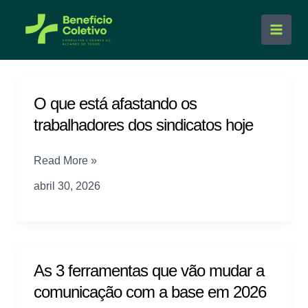
Ir
para
Main
o
conteúdo
Men
O que está afastando os
trabalhadores dos sindicatos hoje
O
Read More »
que
abril 30, 2026
está
afastando
os
trabalhadores
dos
As 3 ferramentas que vão mudar a
sindicatos
comunicação com a base em 2026
hoje