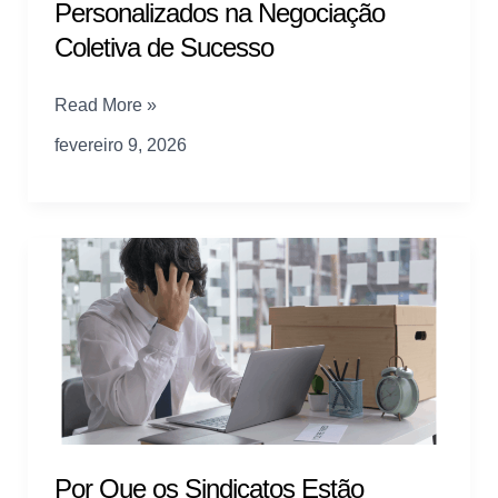
Personalizados na Negociação
Coletiva de Sucesso
O
Read More »
Impacto
fevereiro 9, 2026
dos
Benefícios
Personalizados
na
Negociação
Coletiva
de
Sucesso
Por Que os Sindicatos Estão